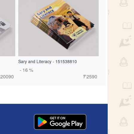
Sary and Literacy - 151538810
- 16 %
20090
₸
2590