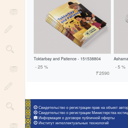
Toktarbay and Patience - 151538804
Ashama
- 25 %
- 5 %
₸
2590
Свидетельство о регистрации прав на объект автор
Свидетельство о регистрации Министерства юстици
Информация о договоре публичной оферты
Институт интеллектуальных технологий