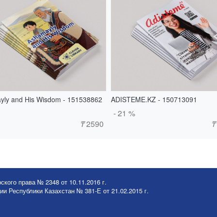
yly and His Wisdom - 151538862
ADISTEME.KZ - 150713091
- 21 %
₸
2590
₸
ского права № 2348 от 10.11.2016 г.
и Республики Казахстан № 381-Е от 21.02.2015 г.