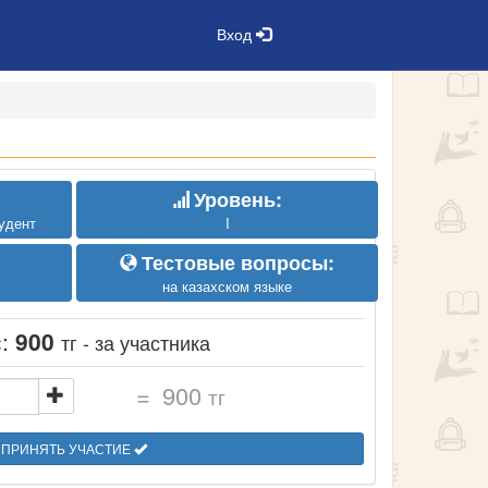
Вход
Уровень:
удент
I
Тестовые вопросы:
на казахском языке
с:
900
тг - за участника
=
900
тг
ПРИНЯТЬ УЧАСТИЕ