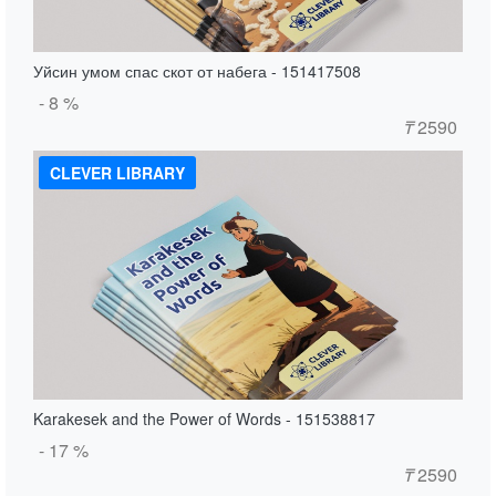
Уйсин умом спас скот от набега - 151417508
- 8 %
₸
2590
CLEVER LIBRARY
Karakesek and the Power of Words - 151538817
- 17 %
₸
2590