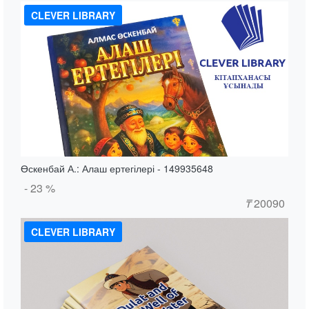
CLEVER LIBRARY
Өскенбай А.: Алаш ертегілері - 149935648
- 23 %
₸
20090
CLEVER LIBRARY