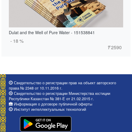
Dulat and the Well of Pure Water - 151538841
- 18 %
₸
2590
Свидетельство о регистрации прав на объект авторского
права № 2348 от 10.11.2016 г.
Свидетельство о регистрации Министерства юстиции
Республики Казахстан № 381-Е от 21.02.2015 г.
Информация о договоре публичной оферты
Институт интеллектуальных технологий