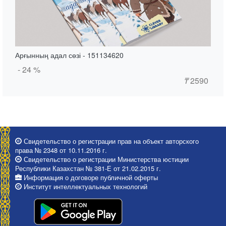
Арғынның адал сөзі - 151134620
- 24 %
₸
2590
Свидетельство о регистрации прав на объект авторского
права № 2348 от 10.11.2016 г.
Свидетельство о регистрации Министерства юстиции
Республики Казахстан № 381-Е от 21.02.2015 г.
Информация о договоре публичной оферты
Институт интеллектуальных технологий