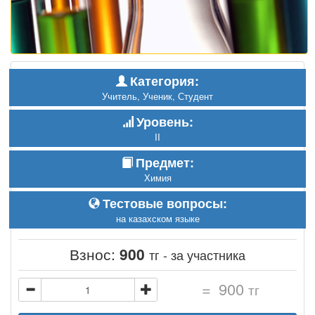
Категория:
Учитель, Ученик, Студент
Уровень:
II
Предмет:
Химия
Тестовые вопросы:
на казахском языке
Взнос:
900
тг - за участника
=
900
тг