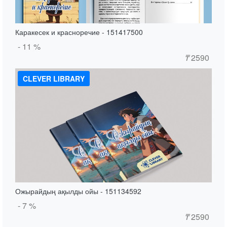
Каракесек и красноречие - 151417500
- 11 %
₸
2590
CLEVER LIBRARY
Ожырайдың ақылды ойы - 151134592
- 7 %
₸
2590