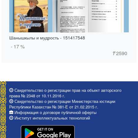
Шанышкылы и мудрость - 151417548
- 17 %
₸
2590
Свидетельство о регистрации прав на объект авторского
права № 2348 от 10.11.2016 г.
Свидетельство о регистрации Министерства юстиции
Республики Казахстан № 381-Е от 21.02.2015 г.
Информация о договоре публичной оферты
Институт интеллектуальных технологий