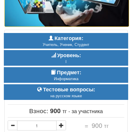
Категория:
Учитель, Ученик, Студент
Уровень:
I
Предмет:
Информатика
Тестовые вопросы:
на русском языке
Взнос:
900
тг - за участника
=
900
тг