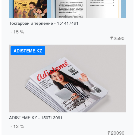
Токтарбай и терпение - 151417491
- 15 %
₸
2590
ADISTEME.KZ
ADISTEME.KZ - 150713091
- 13 %
₸
20090