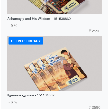
Ashamayly and His Wisdom - 151538862
- 9 %
₸
2590
CLEVER LIBRARY
Құланың құрметі - 151134552
- 6 %
₸
2590