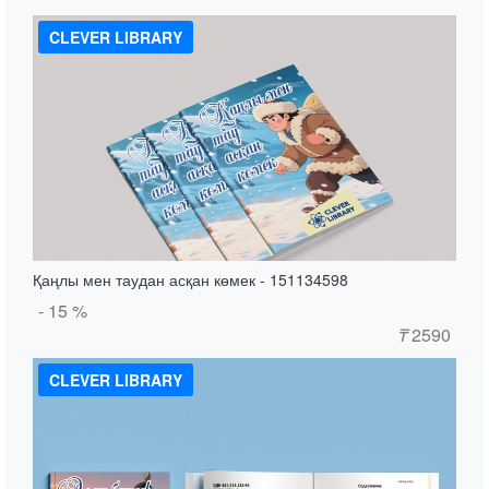
CLEVER LIBRARY
Қаңлы мен таудан асқан көмек - 151134598
- 15 %
₸
2590
CLEVER LIBRARY