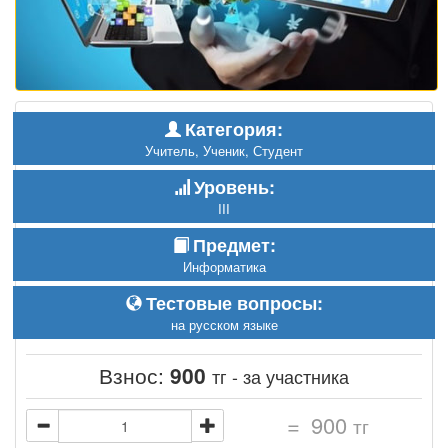
Категория:
Учитель, Ученик, Студент
Уровень:
III
Предмет:
Информатика
Тестовые вопросы:
на русском языке
Взнос:
900
тг - за участника
=
900
тг