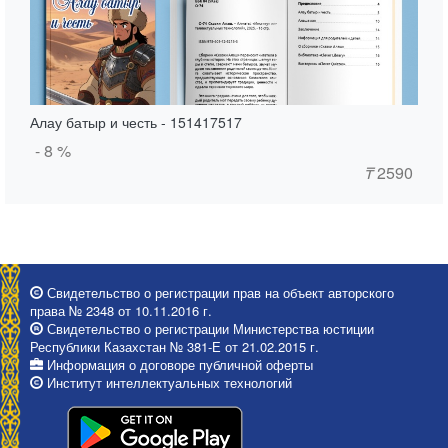
Алау батыр и честь - 151417517
- 8 %
₸
2590
Свидетельство о регистрации прав на объект авторского
права № 2348 от 10.11.2016 г.
Свидетельство о регистрации Министерства юстиции
Республики Казахстан № 381-Е от 21.02.2015 г.
Информация о договоре публичной оферты
Институт интеллектуальных технологий