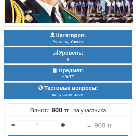
Категория:
Учитель, Ученик
Уровень:
II
Предмет:
НВиТП
Тестовые вопросы:
на русском языке
Взнос:
900
тг - за участника
=
900
тг