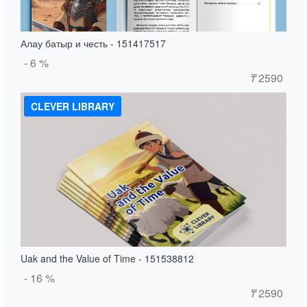
Алау батыр и честь - 151417517
- 6 %
₸
2590
CLEVER LIBRARY
Uak and the Value of Time - 151538812
- 16 %
₸
2590