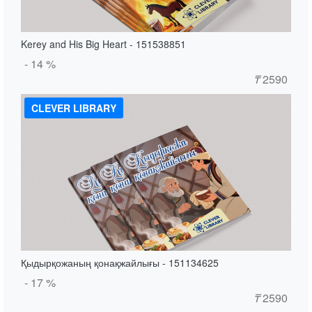
Kerey and His Big Heart - 151538851
- 14 %
₸
2590
CLEVER LIBRARY
Қыдырқожаның қонақжайлығы - 151134625
- 17 %
₸
2590