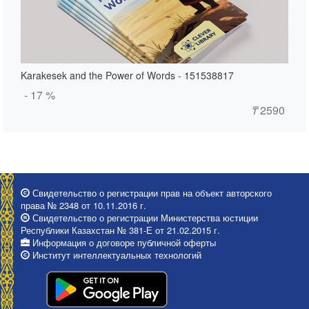
Karakesek and the Power of Words - 151538817
- 17 %
₸
2590
Свидетельство о регистрации прав на объект авторского
права № 2348 от 10.11.2016 г.
Свидетельство о регистрации Министерства юстиции
Республики Казахстан № 381-Е от 21.02.2015 г.
Информация о договоре публичной оферты
Институт интеллектуальных технологий