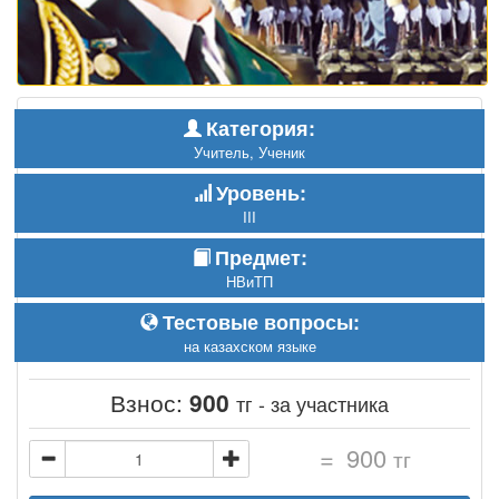
Категория:
Учитель, Ученик
Уровень:
III
Предмет:
НВиТП
Тестовые вопросы:
на казахском языке
Взнос:
900
тг - за участника
=
900
тг