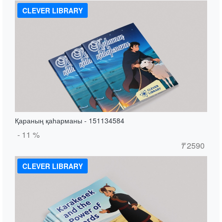
CLEVER LIBRARY
Қараның қаһарманы - 151134584
- 11 %
₸
2590
CLEVER LIBRARY