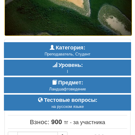
Категория:
Преподаватель, Студент
Уровень:
I
Предмет:
Ландшафтоведение
Тестовые вопросы:
на русском языке
Взнос:
900
тг - за участника