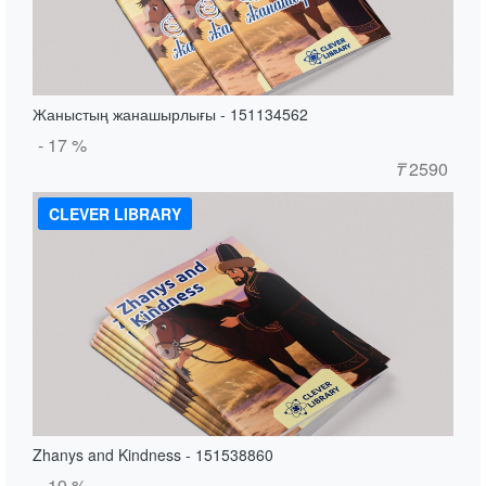
Жаныстың жанашырлығы - 151134562
- 17 %
₸
2590
CLEVER LIBRARY
Zhanys and Kindness - 151538860
- 19 %