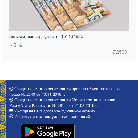
Ақтымсопының ақ ниеті - 151134635
- 5 %
₸
2590
Свидетельство о регистрации прав на объект авторского
права № 2348 от 10.11.2016 г.
Свидетельство о регистрации Министерства юстиции
Республики Казахстан № 381-Е от 21.02.2015 г.
Информация о договоре публичной оферты
Институт интеллектуальных технологий