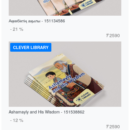
Ақкөбіктің ақылы - 151134586
- 21 %
₸
2590
CLEVER LIBRARY
Ashamayly and His Wisdom - 151538862
- 12 %
₸
2590