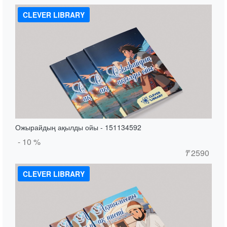
CLEVER LIBRARY
Ожырайдың ақылды ойы - 151134592
- 10 %
₸
2590
CLEVER LIBRARY