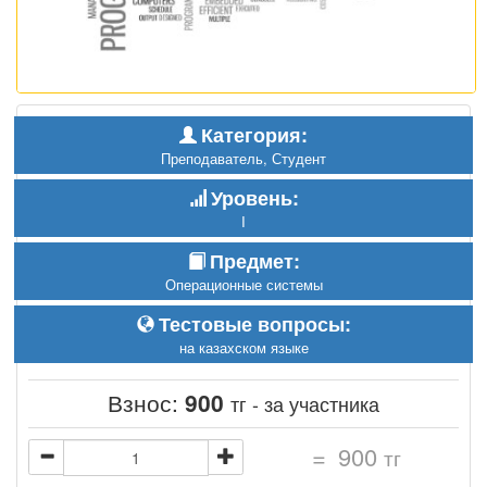
Категория:
Преподаватель, Студент
Уровень:
I
Предмет:
Операционные системы
Тестовые вопросы:
на казахском языке
Взнос:
900
тг - за участника
=
900
тг