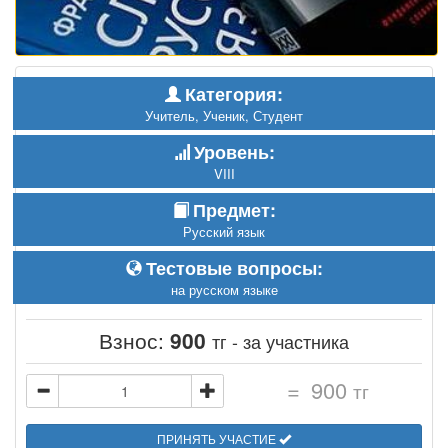
Категория:
Учитель, Ученик, Студент
Уровень:
VIII
Предмет:
Русский язык
Тестовые вопросы:
на русском языке
Взнос:
900
тг - за участника
=
900
тг
ПРИНЯТЬ УЧАСТИЕ