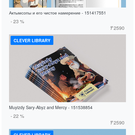
Актымсопы и его чистое намерение - 151417551
- 23 %
₸
2590
CLEVER LIBRARY
Muyizdy Sary-Abyz and Mercy - 151538854
- 22 %
₸
2590
CLEVER LIBRARY