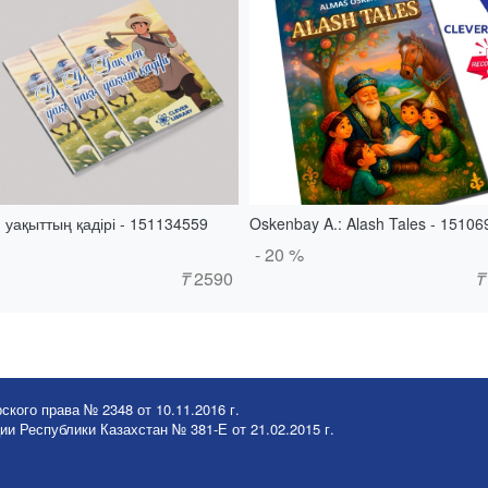
 уақыттың қадірі - 151134559
Oskenbay A.: Alash Tales - 1510
- 20 %
₸
2590
₸
ского права № 2348 от 10.11.2016 г.
и Республики Казахстан № 381-Е от 21.02.2015 г.