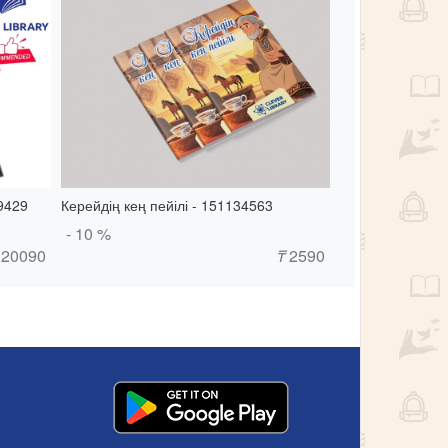
69429
Керейдің кең пейілі - 151134563
- 10 %
20090
₸
2590