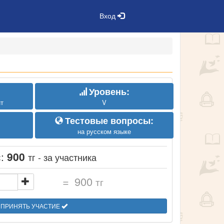
Вход
Уровень:
т
V
Тестовые вопросы:
на русском языке
с:
900
тг - за участника
=
900
тг
ПРИНЯТЬ УЧАСТИЕ