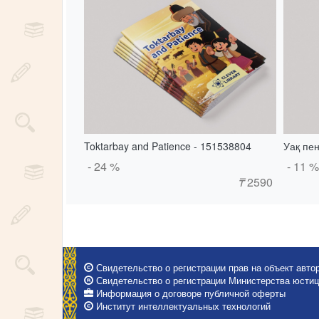
Toktarbay and Patience - 151538804
Уақ пен
- 24 %
- 11 %
₸
2590
Свидетельство о регистрации прав на объект автор
Свидетельство о регистрации Министерства юстици
Информация о договоре публичной оферты
Институт интеллектуальных технологий