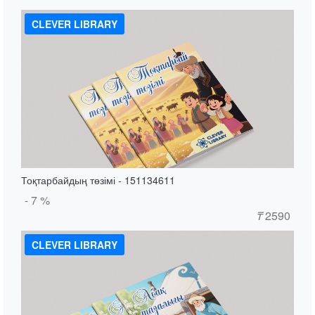
CLEVER LIBRARY
Тоқтарбайдың төзімі - 151134611
- 7 %
₸
2590
CLEVER LIBRARY