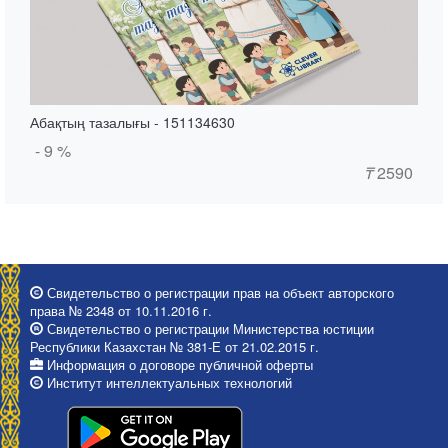
Абақтың тазалығы - 151134630
- 9 %
₸
2590
Свидетельство о регистрации прав на объект авторского
права № 2348 от 10.11.2016 г.
Свидетельство о регистрации Министерства юстиции
Республики Казахстан № 381-Е от 21.02.2015 г.
Информация о договоре публичной оферты
Институт интеллектуальных технологий