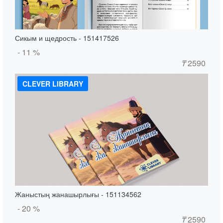
Сикым и щедрость - 151417526
- 11 %
₸
2590
CLEVER LIBRARY
Жаныстың жанашырлығы - 151134562
- 20 %
₸
2590