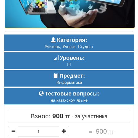
Категория:
Учитель, Ученик, Студент
Уровень:
III
Предмет:
Информатика
Тестовые вопросы:
на казахском языке
Взнос:
900
тг - за участника
=
900
тг