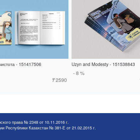
чистота - 151417506
Uzyn and Modesty - 151538843
- 8 %
₸
2590
ского права № 2348 от 10.11.2016 г.
и Республики Казахстан № 381-Е от 21.02.2015 г.