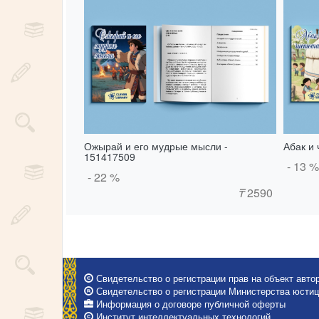
Ожырай и его мудрые мысли -
Абак и 
151417509
- 13 %
- 22 %
₸
2590
Свидетельство о регистрации прав на объект автор
Свидетельство о регистрации Министерства юстици
Информация о договоре публичной оферты
Институт интеллектуальных технологий