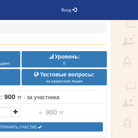
Вход
Уровень:
удент
II
Тестовые вопросы:
на казахском языке
с:
900
тг - за участника
=
900
тг
ПРИНЯТЬ УЧАСТИЕ