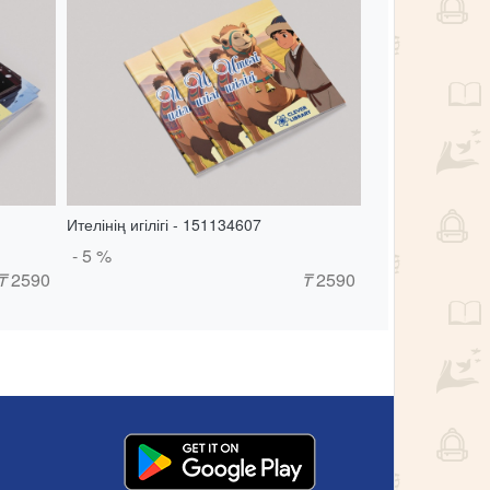
Ителінің игілігі - 151134607
- 5 %
₸
2590
₸
2590