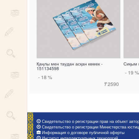
Қаңлы мен таудан асқан көмек -
Сиқым 
151134598
- 19 %
- 18 %
₸
2590
Свидетельство о регистрации прав на объект автор
Свидетельство о регистрации Министерства юстици
Информация о договоре публичной оферты
Институт интеллектуальных технологий