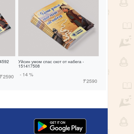
4592
Уйсин умом спас скот от набега -
151417508
- 14 %
₸
2590
₸
2590