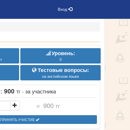
Вход
Уровень:
т
II
Тестовые вопросы:
на английском языке
с:
900
тг - за участника
=
900
тг
ПРИНЯТЬ УЧАСТИЕ