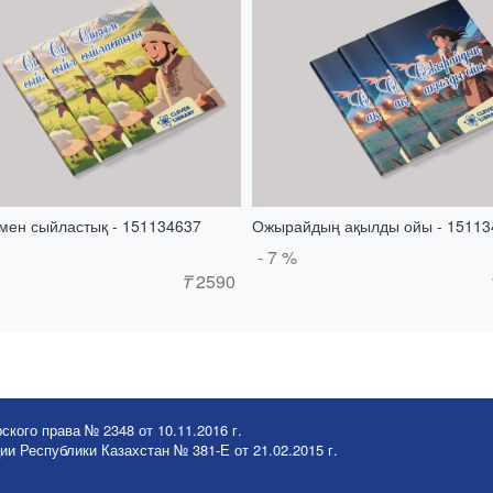
мен сыйластық - 151134637
Ожырайдың ақылды ойы - 15113
- 7 %
₸
2590
ского права № 2348 от 10.11.2016 г.
и Республики Казахстан № 381-Е от 21.02.2015 г.