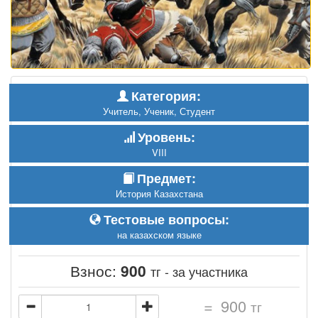
Категория:
Учитель, Ученик, Студент
Уровень:
VIII
Предмет:
История Казахстана
Тестовые вопросы:
на казахском языке
Взнос:
900
тг - за участника
=
900
тг