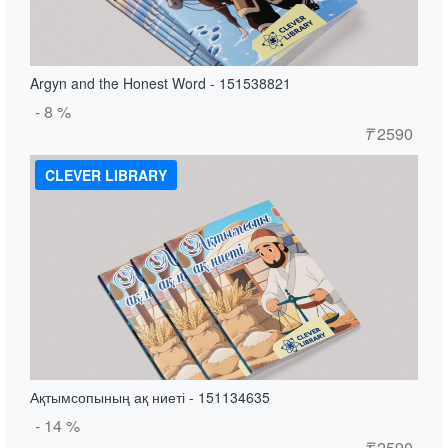
Argyn and the Honest Word - 151538821
- 8 %
₸
2590
CLEVER LIBRARY
Ақтымсопының ақ ниеті - 151134635
- 14 %
₸
2590