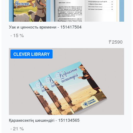
Уак и ценность времени - 151417504
- 15 %
₸
2590
CLEVER LIBRARY
Қаракесектің шешендігі - 151134565
- 21 %