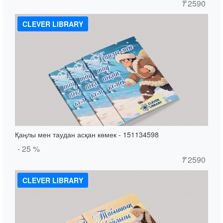
₸
2590
CLEVER LIBRARY
Қаңлы мен таудан асқан көмек - 151134598
- 25 %
₸
2590
CLEVER LIBRARY