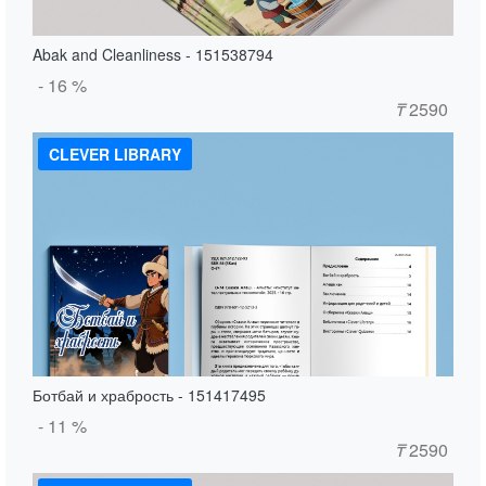
Abak and Cleanliness - 151538794
- 16 %
₸
2590
CLEVER LIBRARY
Ботбай и храбрость - 151417495
- 11 %
₸
2590