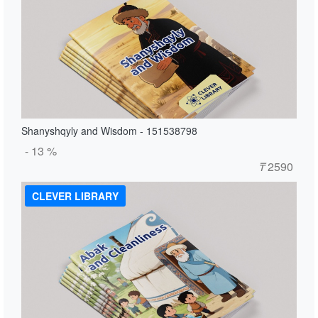
Shanyshqyly and Wisdom - 151538798
- 13 %
₸
2590
CLEVER LIBRARY